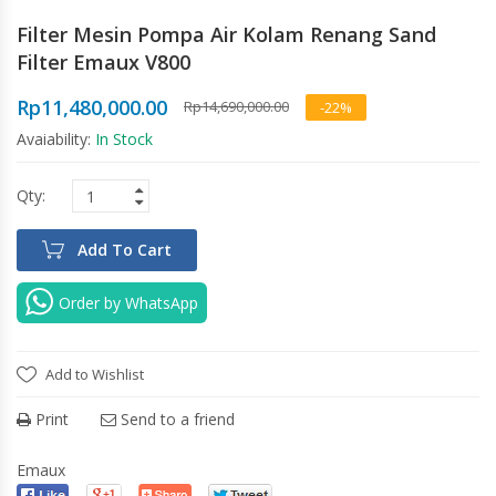
Filter Mesin Pompa Air Kolam Renang Sand
Filter Emaux V800
Rp
11,480,000.00
Rp
14,690,000.00
-22%
Avaiability:
In Stock
Add To Cart
Order by WhatsApp
Add to Wishlist
Print
Send to a friend
Emaux