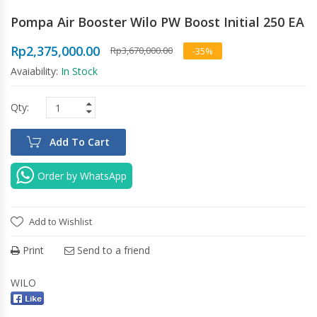
Pompa Air Booster Wilo PW Boost Initial 250 EA
Rp
2,375,000.00
Rp
3,670,000.00
-35%
Avaiability:
In Stock
Add To Cart
Order by WhatsApp
Add to Wishlist
Print
Send to a friend
WILO