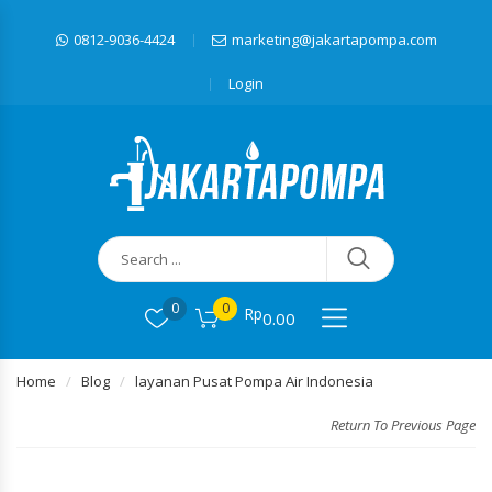
0812-9036-4424
marketing@jakartapompa.com
Login
0
0
Rp
0.00
Home
Blog
layanan Pusat Pompa Air Indonesia
Return To Previous Page