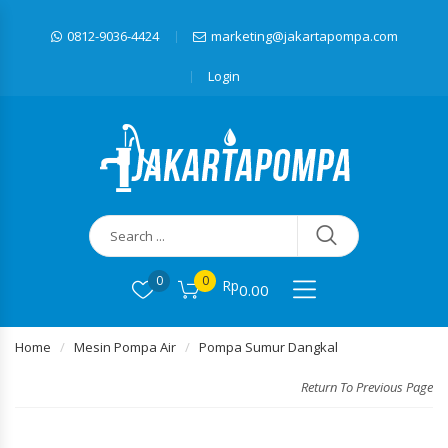
0812-9036-4424
marketing@jakartapompa.com
Login
0
0
Rp
0.00
Home
Mesin Pompa Air
Pompa Sumur Dangkal
Return To Previous Page