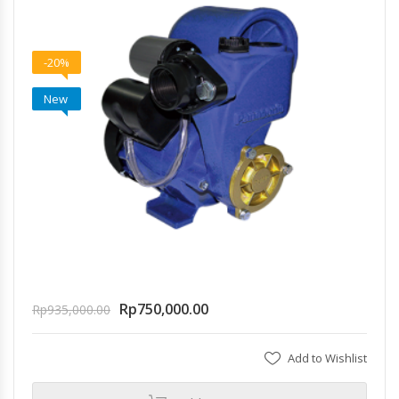
-20%
New
Rp
750,000.00
Rp
935,000.00
Add to Wishlist