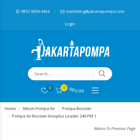
0812-9036-4424
marketing@jakartapompa.com
Login
0
0
Rp
0.00
Home
Mesin Pompa Air
Pompa Booster
Pompa Air Booster Inoxplus Leader 240 PM 1
Return To Previous Page